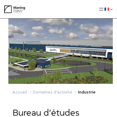
Aller
au
contenu
Accueil
Domaines d’activité
Industrie
Bureau d’études