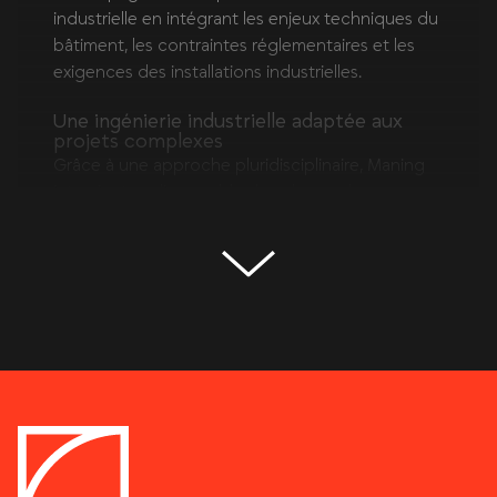
industrielle en intégrant les enjeux techniques du
bâtiment, les contraintes réglementaires et les
exigences des installations industrielles.
Une ingénierie industrielle adaptée aux
projets complexes
Grâce à une approche pluridisciplinaire, Maning
intervient sur l’ensemble des phases de
conception industrielle, en assurant la
coordination entre le bâtiment et les installations
industrielles. Cette expertise permet de sécuriser
les choix techniques, d’optimiser les coûts et de
garantir la performance globale des ouvrages.
Contruction et conception de bâtiments
industriels performants
Maning accompagne les projets de bâtiment
industriel construction en veillant à la cohérence