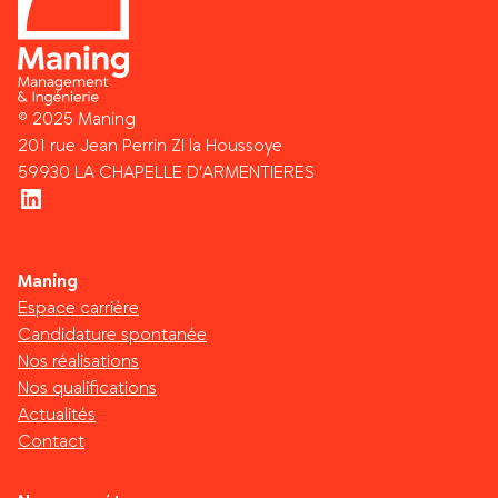
entre architecture, structure, fluides, électricité,
process et exploitation. Notre ingénierie
industrielle permet de concevoir des bâtiments
fiables, évolutifs et adaptés aux enjeux actuels et
futurs de l’industrie.
© 2025 Maning
201 rue Jean Perrin ZI la Houssoye
59930 LA CHAPELLE D’ARMENTIERES
LinkedIn
Maning
Espace carrière
Candidature spontanée
Nos réalisations
Nos qualifications
Actualités
Contact