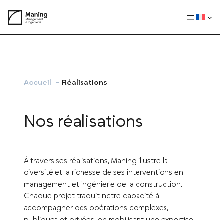
Aller
au
contenu
Accueil
Réalisations
Nos réalisations
À travers ses réalisations, Maning illustre la
diversité et la richesse de ses interventions en
management et ingénierie de la construction.
Chaque projet traduit notre capacité à
accompagner des opérations complexes,
publiques et privées, en mobilisant une expertise