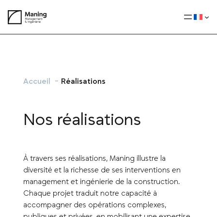
Aller
au
contenu
Accueil
Réalisations
Nos réalisations
À travers ses réalisations, Maning illustre la
diversité et la richesse de ses interventions en
management et ingénierie de la construction.
Chaque projet traduit notre capacité à
accompagner des opérations complexes,
publiques et privées, en mobilisant une expertise