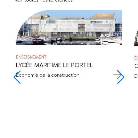
ENSEIGNEMENT
É
LYCÉE MARITIME LE PORTEL
C
Économie de la construction
D