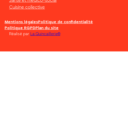
Santé et médico-social
Cuisine collective
Mentions légales
Politique de confidentialité
Politique RGPD
Plan du site
Réalisé par
La Quincaillerie®