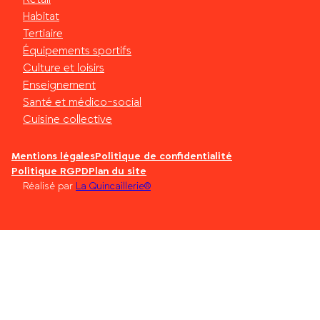
Habitat
Tertiaire
Équipements sportifs
Culture et loisirs
Enseignement
Santé et médico-social
Cuisine collective
Mentions légales
Politique de confidentialité
Politique RGPD
Plan du site
Réalisé par
La Quincaillerie®