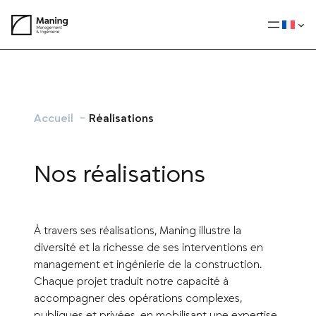
Aller
au
contenu
Accueil
Réalisations
Nos réalisations
À travers ses réalisations, Maning illustre la
diversité et la richesse de ses interventions en
management et ingénierie de la construction.
Chaque projet traduit notre capacité à
accompagner des opérations complexes,
publiques et privées, en mobilisant une expertise